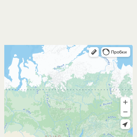
Ждём вас в салоне
EXPERT SPA Repino
г. Санкт-Петербург, пос. Репино,
Приморское ш., 424
8 (906) 253 22 22
ежедневно с 10:00 до 22:00
ЗАПИСАТЬСЯ