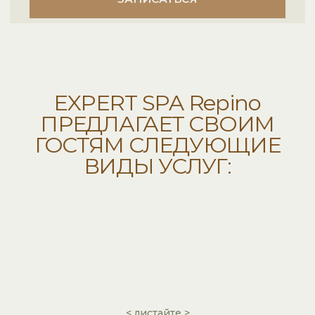
< листайте >
Массажи
и спа-программы
Кедровая бочка